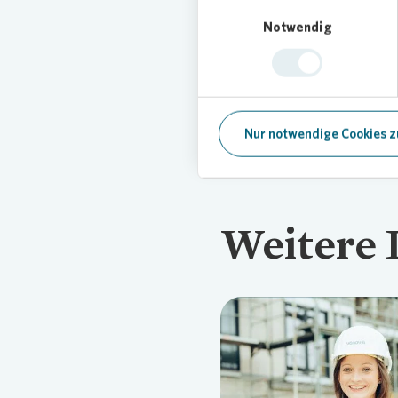
Einwilligungsauswahl
Immobilie beheben wir Schäde
Notwendig
sind. Wir stellen die Mängel
anstehende Sanierungskosten 
energetische Maßnahmen auf, d
Nur notwendige Cookies z
Weitere 