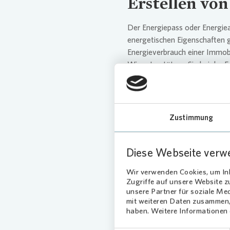
Erstellen
von
Der Energiepass oder Energiea
energetischen Eigenschaften g
Energieverbrauch einer Immobi
Wir unterstützen Sie bei der 
passenden Energieausweises geh
mögliche Einsparpotenziale zu
und notwendige Modernisierun
Zustimmung
Instand
haltu
Immobilien
Diese Webseite verw
Wir verwenden Cookies, um Inh
Der Werterhalt von Immobilie
Zugriffe auf unsere Website 
Modernisierungen am Gebäude 
unsere Partner für soziale Me
mit weiteren Daten zusammen, 
der Immobilie sinkt. Deshalb 
haben. Weitere Informationen d
Instandhaltungsarbeiten. Hie
durch einen Fachmann. Weiterh