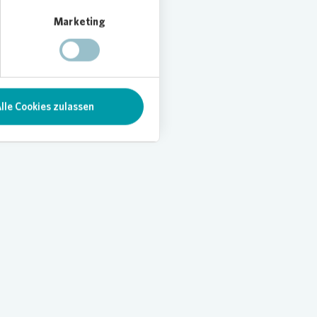
tterungseinflüsse entstanden
Marketing
e dar – so können Sie
wertsteigernde und
lle Cookies zulassen