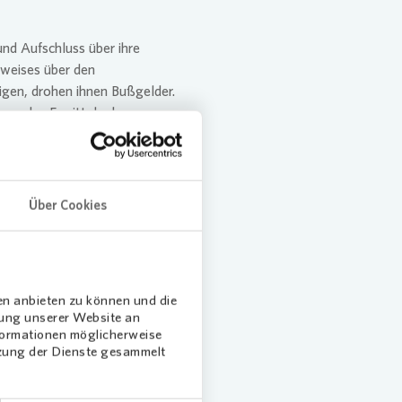
nd Aufschluss über ihre
sweises über den
igen, drohen ihnen Bußgelder.
erem das Ermitteln des
en Energieverbrauch und können
Hinweise auf Schwachstellen
litätsmerkmal eines Gebäudes.
Über Cookies
en Wert von
en anbieten zu können und die
um auf Investitionen und
dung unserer Website an
nimmt Schaden und der Wert
nformationen möglicherweise
tzung der Dienste gesammelt
f Instandsetzungsarbeiten und
gf. vorhandenen Schäden
Zum Werterhalt Ihrer